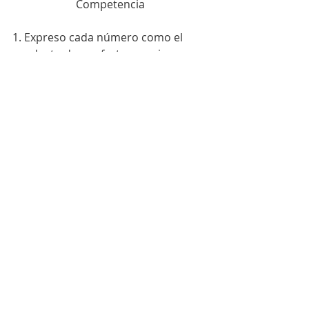
Competencia
1. Expreso cada número como el 
producto de sus factores primos.
Las docentes vamos a estar 
atendiendo las inquietudes que se 
presenten el viernes 29 de mayo de 
9 de la mañana a 1 de la tarde por 
llamadas y whatsApp.