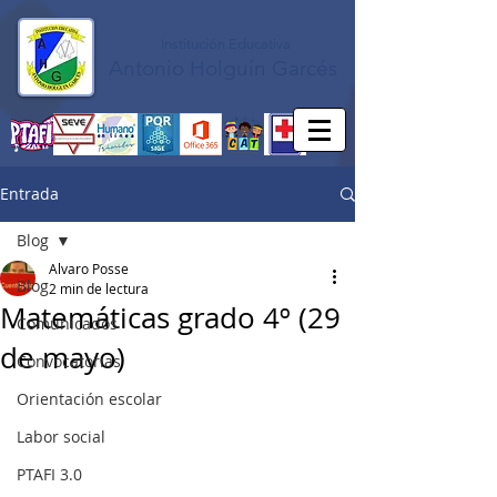
Institución Educativa
Antonio Holguín Garcés
Entrada
Blog
Alvaro Posse
Blog
2 min de lectura
Matemáticas grado 4º (29
Comunicados
de mayo)
Convocatorias
Orientación escolar
Labor social
PTAFI 3.0