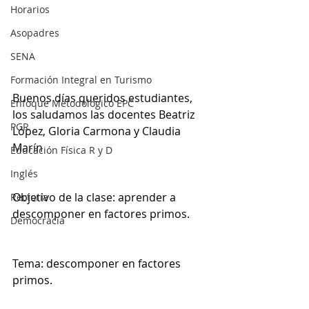
Horarios
Asopadres
SENA
Formación Integral en Turismo
Buenos días queridos estudiantes, 
Enfoque Metodologico EPC
los saludamos las docentes Beatriz 
PGR
López, Gloria Carmona y Claudia 
Marín
Educación Física R y D
Inglés
Objetivo de la clase: aprender a 
Rectoría
descomponer en factores primos.
Democracia
Tema: 
descomponer en factores 
primos.