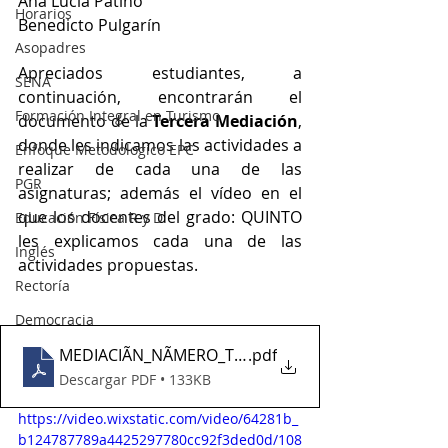
Ana Lucia Patiño 
Horarios
Benedicto Pulgarín
Asopadres
Apreciados estudiantes, a 
SENA
continuación, encontrarán el 
Formación Integral en Turismo
documento de la 
Tercera Mediación
, 
donde les indicamos las actividades a 
Enfoque Metodologico EPC
realizar de cada una de las 
PGR
asignaturas; además el vídeo en el 
que los docentes del grado: QUINTO 
Educación Física R y D
les explicamos cada una de las 
Inglés
actividades propuestas.
Rectoría
Democracia
MEDIACIÃN_NÃMERO_TRES_GRADO_QUINTO
.pdf
Descargar PDF • 133KB
https://video.wixstatic.com/video/64281b_
b124787789a4425297780cc92f3ded0d/108