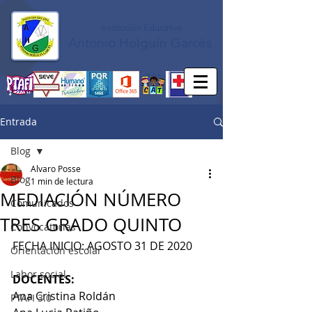
Institución Educativa
Antonio Holguín Garcés
Entrada
Blog
Alvaro Posse
Blog
1 min de lectura
MEDIACIÓN NÚMERO
Comunicados
TRES GRADO QUINTO
Convocatorias
FECHA INICIO: AGOSTO 31 DE 2020
Orientación escolar
Labor social
DOCENTES:   
Ana Cristina Roldán 
PTAFI 3.0