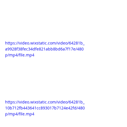
https://video.wixstatic.com/video/64281b_
a9928f38fec34dfe821abb8bd6a7f17e/480
p/mp4/file.mp4
https://video.wixstatic.com/video/64281b_
10b712fb443641cc893017b7124e42fd/480
p/mp4/file.mp4