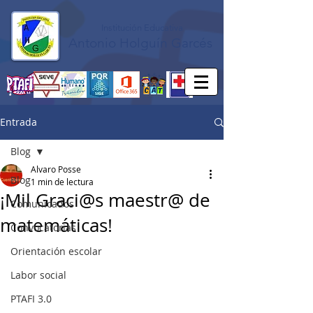
Institución Educativa
Antonio Holguín Garcés
Entrada
Blog
Alvaro Posse
Blog
1 min de lectura
¡Mil Graci@s maestr@ de
Comunicados
matemáticas!
Convocatorias
Orientación escolar
Labor social
PTAFI 3.0