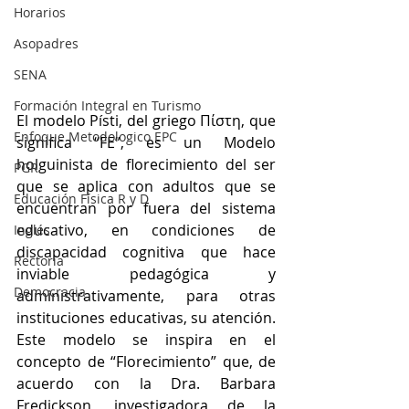
Horarios
Asopadres
SENA
Formación Integral en Turismo
El modelo Písti, del griego Πίστη, que 
Enfoque Metodologico EPC
significa “FE”, es un Modelo 
holguinista de florecimiento del ser 
PGR
que se aplica con adultos que se 
Educación Física R y D
encuentran por fuera del sistema 
educativo, en condiciones de 
Inglés
discapacidad cognitiva que hace 
Rectoría
inviable pedagógica y 
Democracia
administrativamente, para otras 
instituciones educativas, su atención. 
Este modelo se inspira en el 
concepto de “Florecimiento” que, de 
acuerdo con la Dra. 
Barbara 
Fredickson, investigadora de la 