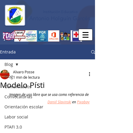
Institución Educativa
Antonio Holguín Garcés
Entrada
Blog
Alvaro Posse
Blog
1 min de lectura
Modelo Písti
Comunicados
Imagen de uso libre que se usa como referencia de 
Convocatorias
Daniil Slavinski
 en 
Pixabay
Orientación escolar
Labor social
PTAFI 3.0