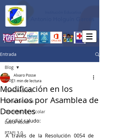
Institución Educativa
Antonio Holguín Garcés
Entrada
Blog
Alvaro Posse
Blog
1 min de lectura
Modificación en los
Comunicados
Horarios por Asamblea de
Convocatorias
Docentes
Orientación escolar
Cordial saludo:
Labor social
PTAFI 3.0
A través de la Resolución 0054 de 