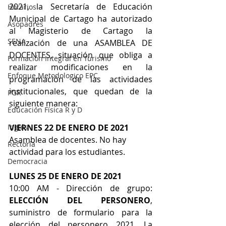
2021, la Secretaría de Educación 
Horarios
Municipal de Cartago ha autorizado 
Asopadres
al Magisterio de Cartago la 
SENA
realización de una ASAMBLEA DE 
DOCENTES, situación que obliga a 
Formación Integral en Turismo
realizar modificaciones en la 
Enfoque Metodologico EPC
programación de las actividades 
institucionales, que quedan de la 
PGR
siguiente manera:
Educación Física R y D
Inglés
VIERNES 22 DE ENERO DE 2021
Asamblea de docentes. No hay 
Rectoría
actividad para los estudiantes.
Democracia
LUNES 25 DE ENERO DE 2021
10:00 AM -	Dirección de grupo: 
ELECCIÓN DEL PERSONERO
, 
suministro de formulario para la 
elección del personero 2021. La 