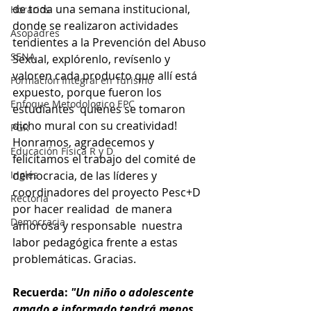
de toda una semana institucional, 
Horarios
donde se realizaron actividades 
Asopadres
tendientes a la Prevención del Abuso 
SENA
Sexual, explórenlo, revísenlo y 
valoren cada producto que allí está 
Formación Integral en Turismo
expuesto, porque fueron los 
Enfoque Metodologico EPC
estudiantes  quienes se tomaron 
dicho mural con su creatividad! 
PGR
Honramos, agradecemos y 
Educación Física R y D
felicitamos el trabajo del comité de 
Inglés
democracia, de las líderes y 
coordinadores del proyecto Pesc+D 
Rectoría
por hacer realidad  de manera 
Democracia
amorosa y responsable  nuestra 
labor pedagógica frente a estas 
problemáticas. Gracias. 
Recuerda:
 "Un niño o adolescente 
amado e informado tendrá menos 