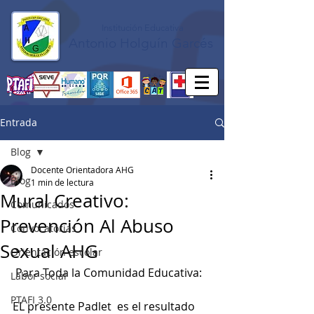
Institución Educativa
Antonio Holguín Garcés
Entrada
Blog
Docente Orientadora AHG
Blog
1 min de lectura
Mural Creativo:
Comunicados
Prevención Al Abuso
Convocatorias
Sexual AHG
Orientación escolar
 Para Toda la Comunidad Educativa: 
Labor social
PTAFI 3.0
EL presente Padlet  es el resultado 