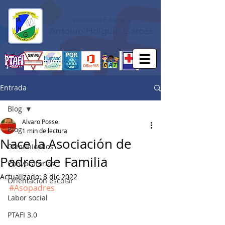
Institución Educativa
Antonio Holguín Garcés
Entrada
Blog
Alvaro Posse
Blog
1 min de lectura
Nace la Asociación de
Comunicados
Padres de Familia
Convocatorias
Actualizado:
8 dic 2022
Orientación escolar
#Asopadres
Labor social
PTAFI 3.0