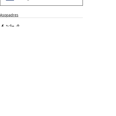
Asopadres
Comentarios
Escribir un comentario...
Institución Educativa Antonio Holguín Garcés
2026 - Página Web oficial:
www.antonioholguingarces.edu.co