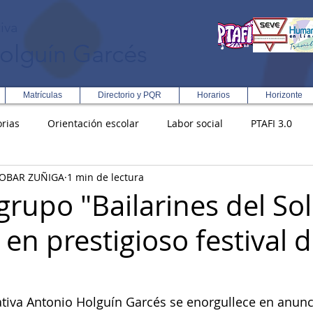
iva
olguín Garcés
Matrículas
Directorio y PQR
Horarios
Horizonte
rias
Orientación escolar
Labor social
PTAFI 3.0
COBAR ZUÑIGA
1 min de lectura
ción Integral en Turismo
Enfoque Metodologico EPC
PG
grupo "Bailarines del Sol
 en prestigioso festival 
s
Rectoría
Democracia
ativa Antonio Holguín Garcés se enorgullece en anunc