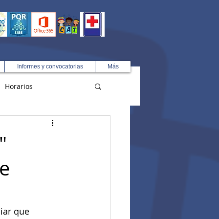
Informes y convocatorias
Más
Horarios
R
"
de
iar que 