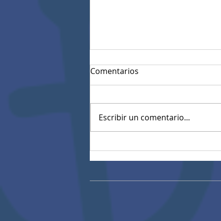
Comentarios
Escribir un comentario...
Nuestra Institución AHG
brilla en el evento "Bordado
y Calado como patrimonio
cultural inmaterial"