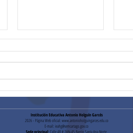
Equipo de atletismo
Nues
Holguinista cosecha diez
Ospi
medallas en Juegos
de p
Intercolegiados 2025
Inte
Institución Educativa Antonio Holguín Garcés
2026 - Página Web oficial:
www.antonioholguingarces.edu.co
E-mail:
ieahg@semcartago.gov.co
Sede principal
: Calle 48 # 2AN-45 Barrio Santa Ana Norte.