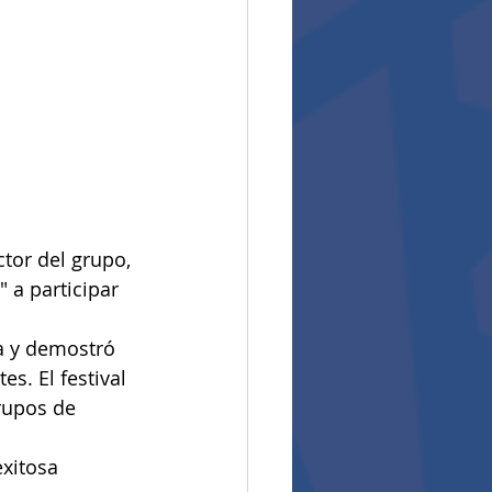
ector del grupo, 
 a participar 
a y demostró 
s. El festival 
rupos de 
exitosa 