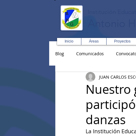
Institución Educat
Antonio H
Inicio
Áreas
Proyectos
Blog
Comunicados
Convocato
JUAN CARLOS ES
Asopadres
SENA
Forma
Nuestro 
participó
Educación Física R y D
Inglé
danzas
La Institución Educ