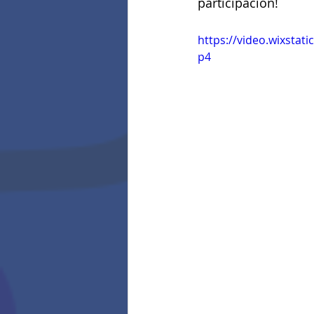
participación!
https://video.wixsta
p4