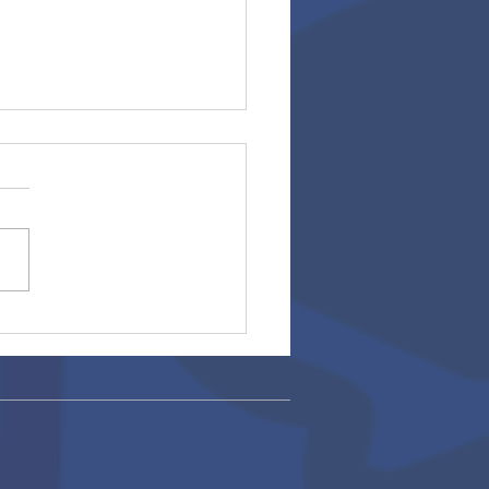
tra estudiante Gabriela
na brilla con medalla
lata y bronce en Juegos
rcolegiados Nacionales