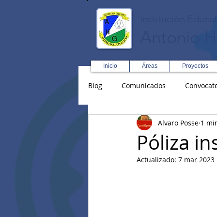
Institución Educat
Antonio H
Inicio
Áreas
Proyectos
Blog
Comunicados
Convocato
Alvaro Posse
1 mi
Asopadres
SENA
Forma
Póliza in
Actualizado:
7 mar 2023
Educación Física R y D
Inglé