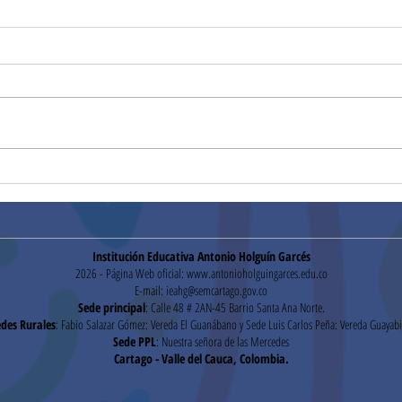
Convocatoria
Conv
mantenimiento de cámaras,
cont
y red telefónica (27/01/2026)
Institución Educativa Antonio Holguín Garcés
2026 - Página Web oficial:
www.antonioholguingarces.edu.co
E-mail:
ieahg@semcartago.gov.co
Sede principal
: Calle 48 # 2AN-45 Barrio Santa Ana Norte.
des Rurales
: Fabio Salazar Gómez: Vereda El Guanábano y Sede Luis Carlos Peña: Vereda Guayabi
Sede PPL
: Nuestra señora de las Mercedes
Cartago - Valle del Cauca, Colombia.