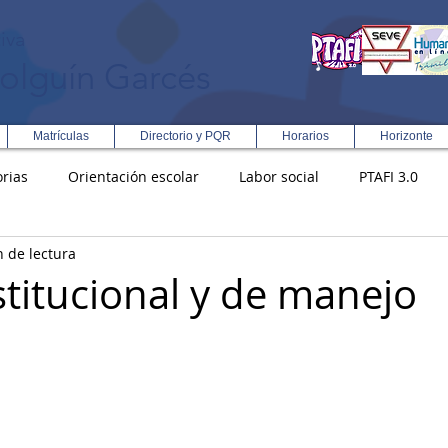
iva
olguín Garcés
Matrículas
Directorio y PQR
Horarios
Horizonte
rias
Orientación escolar
Labor social
PTAFI 3.0
n de lectura
ción Integral en Turismo
Enfoque Metodologico EPC
PG
stitucional y de manejo
s
Rectoría
Democracia