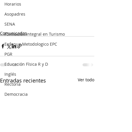
Horarios
Asopadres
SENA
Comunicados
Formación Integral en Turismo
Enfoque Metodologico EPC
PGR
Educación Física R y D
Inglés
Entradas recientes
Ver todo
Rectoría
Democracia