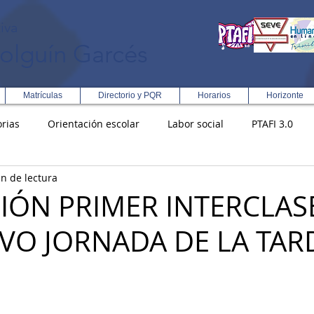
iva
olguín Garcés
Matrículas
Directorio y PQR
Horarios
Horizonte
rias
Orientación escolar
Labor social
PTAFI 3.0
n de lectura
ción Integral en Turismo
Enfoque Metodologico EPC
PG
IÓN PRIMER INTERCLAS
VO JORNADA DE LA TAR
s
Rectoría
Democracia