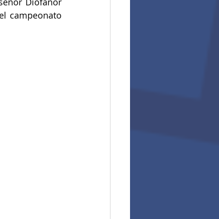
señor Diofanor 
el campeonato 