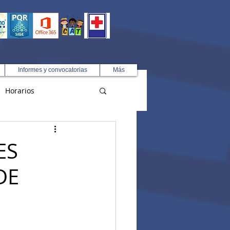
Informes y convocatorias
Más
Horarios
R
ES
DE