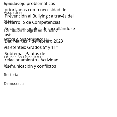
que arrojó problemáticas 
Horarios
priorizadas como necesidad de  
Asopadres
Prevención al Bullying : a través del 
SENA
desarrollo de Competencias 
Socioemocionales, desarrollándose 
Formación Integral en Turismo
así: 
Enfoque Metodologico EPC
Día: Martes 7 de febrero 2023
Asistentes: Grados 5° y 11°
PGR
Subtema:  Pautas de 
Educación Física R y D
relacionamiento - Actividad: 
Inglés
Comunicación y conflictos
Rectoría
Democracia