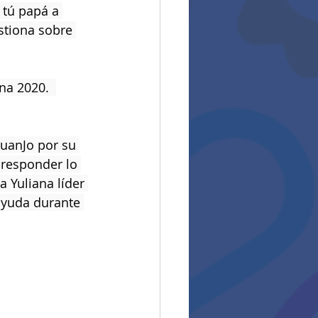
 tú papá a 
stiona sobre 
na 2020.  
JuanJo por su 
 responder lo 
 Yuliana líder 
ayuda durante 