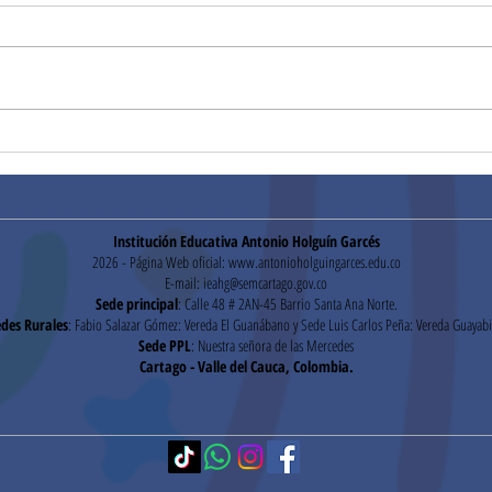
¡Gracias!
Hora
Institución Educativa Antonio Holguín Garcés
2026 - Página Web oficial:
www.antonioholguingarces.edu.co
E-mail:
ieahg@semcartago.gov.co
Sede principal
: Calle 48 # 2AN-45 Barrio Santa Ana Norte.
des Rurales
: Fabio Salazar Gómez: Vereda El Guanábano y Sede Luis Carlos Peña: Vereda Guayabi
Sede PPL
: Nuestra señora de las Mercedes
Cartago - Valle del Cauca, Colombia.