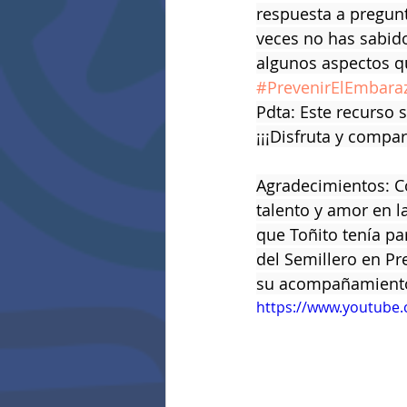
respuesta a pregun
veces no has sabido
algunos aspectos q
#PrevenirElEmbara
Pdta: Este recurso 
¡¡¡Disfruta y compar
Agradecimientos: Co
talento y amor en l
que Toñito tenía pa
del Semillero en Pr
su acompañamiento 
https://www.youtub