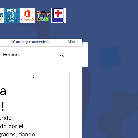
Informes y convocatorias
Más
Horarios
R
a
!
undo 
do por el 
grados, dando 