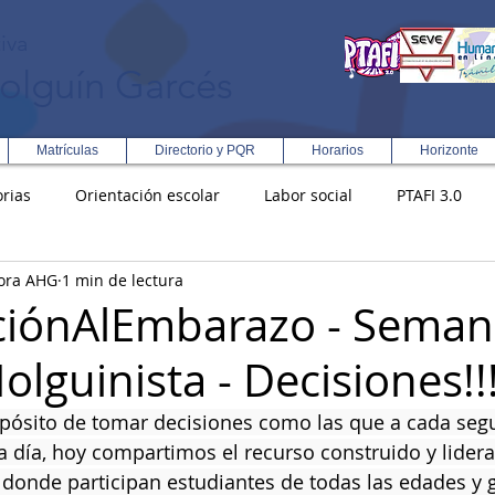
iva
olguín Garcés
Matrículas
Directorio y PQR
Horarios
Horizonte
rias
Orientación escolar
Labor social
PTAFI 3.0
ora AHG
1 min de lectura
ción Integral en Turismo
Enfoque Metodologico EPC
PG
ciónAlEmbarazo - Seman
lguinista - Decisiones!!!
s
Rectoría
Democracia
ropósito de tomar decisiones como las que a cada seg
 día, hoy compartimos el recurso construido y lidera
 donde participan estudiantes de todas las edades y 