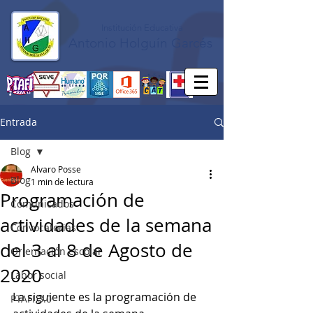
Institución Educativa
Antonio Holguín Garcés
Entrada
Blog
Alvaro Posse
Blog
1 min de lectura
Programación de
Comunicados
actividades de la semana
Convocatorias
del 3 al 8 de Agosto de
Orientación escolar
2020
Labor social
La siguiente es la programación de 
PTAFI 3.0