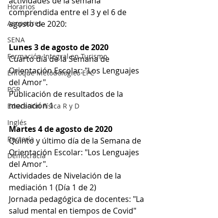
actividades de la semana 
Horarios
comprendida entre el 3 y el 6 de 
Asopadres
agosto de 2020:
SENA
Lunes 3 de agosto de 2020
Formación Integral en Turismo
Cuarto día de la Semana de 
Orientación Escolar: "Los Lenguajes 
Enfoque Metodologico EPC
del Amor".
PGR
Publicación de resultados de la 
mediación 1
Educación Física R y D
Inglés
Martes 4 de agosto de 2020
Rectoría
Quinto y último día de la Semana de 
Orientación Escolar: "Los Lenguajes 
Democracia
del Amor".
Actividades de Nivelación de la 
mediación 1 (Día 1 de 2)
Jornada pedagógica de docentes: "La 
salud mental en tiempos de Covid"