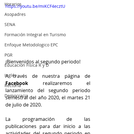
Horarios
https://youtu.be/miKCF4ecztU
Asopadres
SENA
Formación Integral en Turismo
Enfoque Metodologico EPC
PGR
¡Bienvenidos al segundo periodo!
Educación Física R y D
Inglés
A través de nuestra página de 
Facebook
 realizaremos el 
Rectoría
lanzamiento del segundo periodo 
Democracia
semestral del año 2020, el martes 21 
de julio de 2020.
La programación de las 
publicaciones para dar inicio a las 
actividades del segundo periodo en 