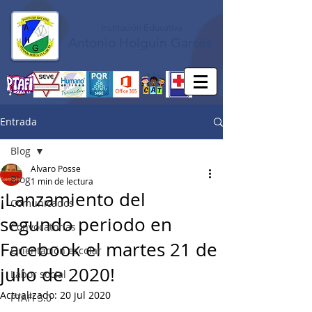
Institución Educativa
Antonio Holguín Garcés
Entrada
Blog
Alvaro Posse
Blog
1 min de lectura
¡Lanzamiento del
Comunicados
segundo periodo en
Convocatorias
Facebook el martes 21 de
Orientación escolar
julio de 2020!
Labor social
Actualizado:
20 jul 2020
PTAFI 3.0