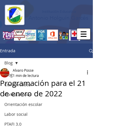
Institución Educativa
Antonio Holguín Garcés
Entrada
Blog
Alvaro Posse
Blog
1 min de lectura
Programación para el 21
Comunicados
de enero de 2022
Convocatorias
Orientación escolar
Labor social
PTAFI 3.0