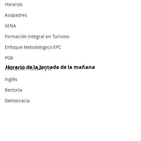
Horarios
Asopadres
SENA
Formación Integral en Turismo
Enfoque Metodologico EPC
PGR
Horario de la Jornada de la mañana
Educación Física R y D
Inglés
Rectoría
Democracia