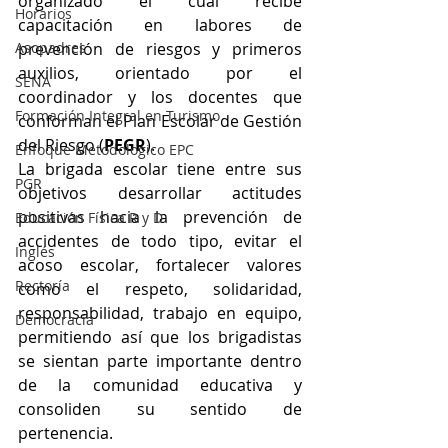
organizado el cual recibe 
Horarios
capacitación en labores de 
Asopadres
prevención de riesgos y primeros 
auxilios, orientado por el 
SENA
coordinador y los docentes que 
Formación Integral en Turismo
conforman el Plan Escolar de Gestión 
del Riesgo (
PEGR
). 
Enfoque Metodologico EPC
La brigada escolar tiene entre sus 
PGR
objetivos desarrollar actitudes 
positivas hacia la prevención de 
Educación Física R y D
accidentes de todo tipo, evitar el 
Inglés
acoso escolar, fortalecer valores 
Rectoría
como el respeto, solidaridad, 
responsabilidad, trabajo en equipo, 
Democracia
permitiendo así que los brigadistas 
se sientan parte importante dentro 
de la comunidad educativa y 
consoliden su sentido de 
pertenencia.