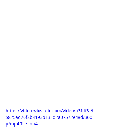
https://video.wixstatic.com/video/b3fdf8_9
5825ad76f8b4193b132d2a07572e48d/360
p/mp4/file.mp4