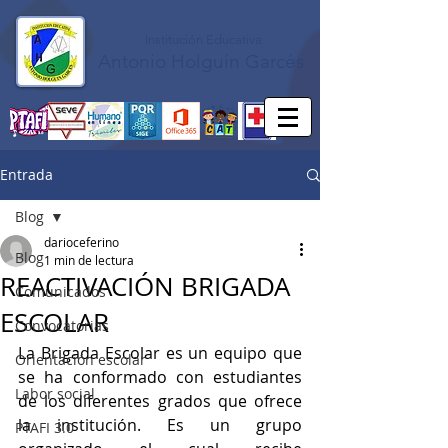
Institución Educativa
Antonio Holguín Garcés
Entrada
Blog
darioceferino
Blog
1 min de lectura
REACTIVACIÓN BRIGADA
Comunicados
ESCOLAR
Convocatorias
La Brigada Escolar es un equipo que 
Orientación escolar
se ha conformado con estudiantes 
Labor social
de los diferentes grados que ofrece 
la institución. Es un grupo 
PTAFI 3.0