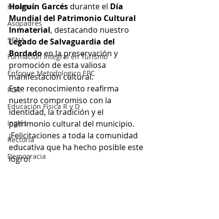
Holguín Garcés
 durante el 
Día  
Horarios
Mundial del Patrimonio Cultural 
Asopadres
Inmaterial
, destacando nuestro 
SENA
Legado de Salvaguardia del 
Bordado
 en la preservación y 
Formación Integral en Turismo
promoción de esta valiosa 
Enfoque Metodologico EPC
manifestación cultural.
Este reconocimiento reafirma 
PGR
nuestro compromiso con la 
Educación Física R y D
identidad, la tradición y el 
Inglés
patrimonio cultural del municipio. 
¡Felicitaciones a toda la comunidad 
Rectoría
educativa que ha hecho posible este 
Democracia
logro!