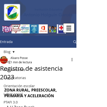
Institución Educativa
Antonio Holguín Garcés
Entrada
Blog
Alvaro Posse
Blog
1 min de lectura
Registro de asistencia
Comunicados
2023
Convocatorias
Orientación escolar
ZONA RURAL, PREESCOLAR, 
Labor social
PRIMARIA Y ACELERACIÓN
PTAFI 3.0