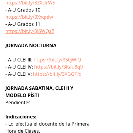
https://bit.ly/3ZXUrW5
- A-U Grados 10: 
https://bit.ly/3Xxqniw
- A-U Grados 11: 
https://bit.ly/3J6WQaZ
JORNADA NOCTURNA
- A-U CLEI III: 
https://bit.ly/3S0jWlQ
- A-U CLEI IV: 
https://bit.ly/3Kau8q9
- A-U CLEI V: 
https://bit.ly/3XGGTfq
JORNADA SABATINA, CLEI II Y 
MODELO PÍSTI
Pendientes
Indicaciones: 
- Lo efectúa el docente de la Primera 
Hora de Clases.