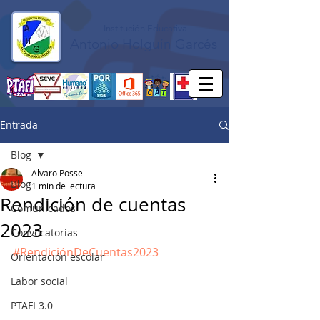
Institución Educativa
Antonio Holguín Garcés
Entrada
Blog
Alvaro Posse
Blog
1 min de lectura
Rendición de cuentas
Comunicados
2023
Convocatorias
#RendiciónDeCuentas2023
Orientación escolar
Labor social
PTAFI 3.0