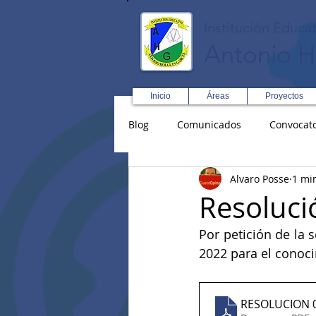
Institución Educat
Antonio H
Inicio
Áreas
Proyectos
Blog
Comunicados
Convocato
Alvaro Posse
1 mi
Asopadres
SENA
Forma
Resoluci
Por petición de la 
Educación Física R y D
Inglé
2022 para el conoc
RESOLUCION 0