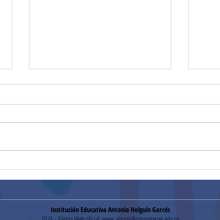
¡Gracias!
Hora
Institución Educativa Antonio Holguín Garcés
2026 - Página Web oficial:
www.antonioholguingarces.edu.co