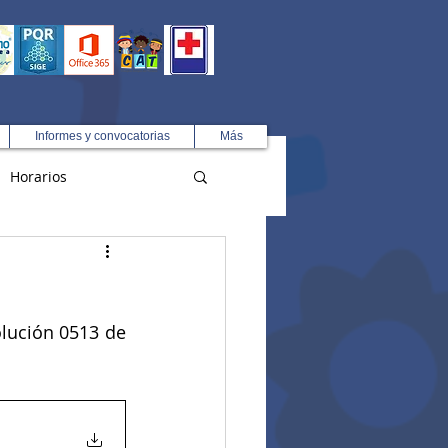
Informes y convocatorias
Más
Horarios
R
olución 0513 de 