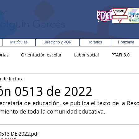
iva
olguín Garcés
Matrículas
Directorio y PQR
Horarios
Horizonte
rias
Orientación escolar
Labor social
PTAFI 3.0
n de lectura
ción Integral en Turismo
Enfoque Metodologico EPC
PG
ón 0513 de 2022
secretaría de educación, se publica el texto de la Res
s
Rectoría
Democracia
imiento de toda la comunidad educativa.
513 DE 2022
.pdf