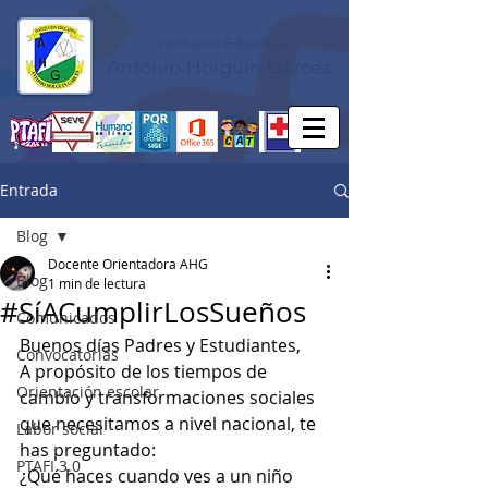
Institución Educativa
Antonio Holguín Garcés
Entrada
Blog
Docente Orientadora AHG
Blog
1 min de lectura
#SíACumplirLosSueños
Comunicados
Buenos días Padres y Estudiantes, 
Convocatorias
A propósito de los tiempos de 
Orientación escolar
cambio y transformaciones sociales 
que necesitamos a nivel nacional, te 
Labor social
has preguntado:
PTAFI 3.0
¿Qué haces cuando ves a un niño 