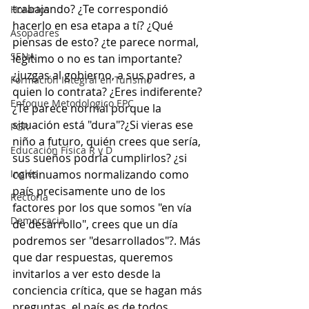
trabajando? ¿Te correspondió 
Horarios
hacerlo en esa etapa a tí? ¿Qué 
Asopadres
piensas de esto? ¿te parece normal, 
SENA
legitimo o no es tan importante? 
¿juzgas al gobierno, a sus padres, a 
Formación Integral en Turismo
quien lo contrata? ¿Eres indiferente? 
Enfoque Metodologico EPC
¿Te parece normal porque la 
situación está "dura"?¿Si vieras ese 
PGR
niño a futuro, quién crees que sería, 
Educación Física R y D
sus sueños podría cumplirlos? ¿si 
Inglés
continuamos normalizando como 
país precisamente uno de los 
Rectoría
factores por los que somos "en vía 
Democracia
de desarrollo", crees que un día 
podremos ser "desarrollados"?. Más 
que dar respuestas, queremos 
invitarlos a ver esto desde la 
conciencia crítica, que se hagan más 
preguntas, el país es de todos, 