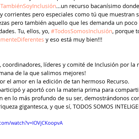
TambiénSoyInclusión
...un recurso bacanísimo donde 
 corrientes pero especiales como tú que muestran su
alezas pero también aquello que les demanda un poco
ades. Tu, ellos, yo, 
#TodosSomosInclusión
, porque t
menteDiferentes
 y eso está muy bien!!!  
 coordinadores, líderes y comité de Inclusión por la r
emana de la que salimos mejores! 
or el amor en la edición de tan hermoso Recurso. 
articipó y aportó con la materia prima para comparti
n en lo más profundo de su ser, demostrándonos co
 riqueza gigantesca, y que sí, TODOS SOMOS INTELIG
.com/watch?v=lOVjCKoopvA