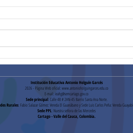
¡Gracias!
Hora
Institución Educativa Antonio Holguín Garcés
2026 - Página Web oficial:
www.antonioholguingarces.edu.co
E-mail:
ieahg@semcartago.gov.co
Sede principal
: Calle 48 # 2AN-45 Barrio Santa Ana Norte.
des Rurales
: Fabio Salazar Gómez: Vereda El Guanábano y Sede Luis Carlos Peña: Vereda Guayabi
Sede PPL
: Nuestra señora de las Mercedes
Cartago - Valle del Cauca, Colombia.