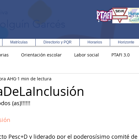
iva
olguín Garcés
Matrículas
Directorio y PQR
Horarios
Horizonte
rias
Orientación escolar
Labor social
PTAFI 3.0
ora AHG
1 min de lectura
ción Integral en Turismo
Enfoque Metodologico EPC
PG
DeLaInclusión
s (as)!!!!!!  
s
Rectoría
Democracia
sión
to Pesc+D y liderado por el poderosísimo comité de 