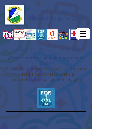
Institución Educativa
Antonio Holguín Garcés
Solicitud de Verificación
¿Deseas verificar un diploma o acta de
grado?
Solicita la infomación a través de Nuestro
Sistema de Correspondencia
pulsando sobre la siguiente imagen