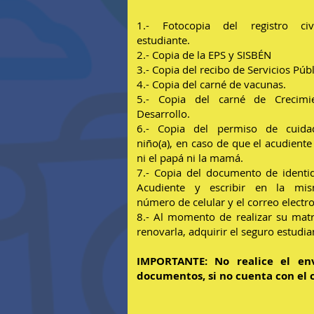
1.- Fotocopia del registro civ
estudiante.
2
.- Copia de la EPS y SISBÉN
3.- Copia del recibo de Servicios Públ
4.- Copia del carné de vacunas.
5.- Copia del carné de Crecimi
Desarrollo.
6.- Copia del permiso de cuida
niño(a), en caso de que el acudiente
ni el papá ni la mamá.
7.- Copia
del documento de identi
Acudiente y escribir en la mi
número de celular y el correo electro
8.- Al momento de realizar su matr
renovarla, adquirir el seguro estudian
IMPORTANTE: No realice el en
documentos, si no cuenta con el 