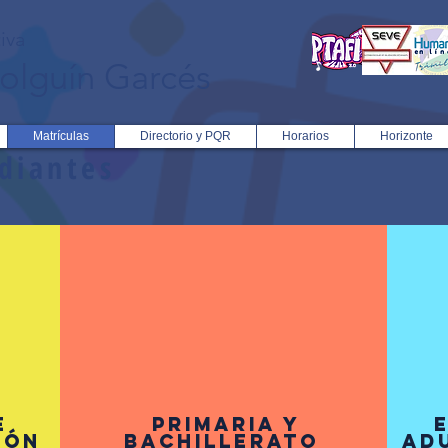
iva
olguín Garcés
Matrículas
Directorio y PQR
Horarios
Horizonte
udiantes
E
PRIMARIA Y
IÓN
BACHILLERATO
AD