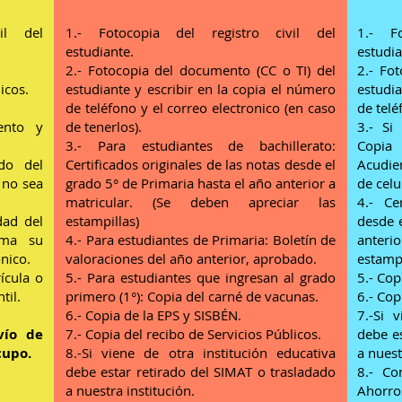
il del
1.- Fotocopia del registro civil del
1.- F
estudiante.
estudia
2.- Fotocopia del documento (CC o TI) del
2.- Fo
icos.
estudiante y escribir en la copia el número
estudia
de teléfono y el correo electronico (en caso
de telé
ento y
de tenerlos).
3.- Si
3.- Para estudiantes de bachillerato:
Copia
d
do del
Certificados originales de las notas desde el
Acudie
 no sea
grado 5° de Primaria hasta el año anterior a
de celu
matricular. (Se deben apreciar las
4.- Ce
dad del
estampillas)
desde 
sma su
4.- Para estudiantes de Primaria: Boletín de
anterio
nico.
valoraciones del año anterior, aprobado.
estampi
ícula o
5.- Para estudiantes que ingresan al grado
5.- Cop
til.
primero (1°): Copia del carné de vacunas.
6.- Cop
6.- Copia de la EPS y SISBÉN.
7.-Si 
vío de
7.- Copia del recibo de Servicios Públicos.
debe e
cupo.
8.-Si viene de otra institución educativa
a nuest
debe estar retirado del SIMAT o trasladado
8.- Co
a nuestra institución
.
Ahorro