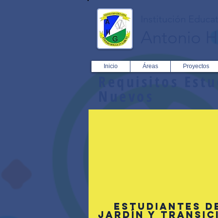
Institución Educat
Antonio H
Inicio
Áreas
Proyectos
Requisitos Est
Nuevos
ESTUDIANTES D
JARDÍN Y TRANSIC