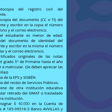
otocopia del registro civil del
nte.
tocopia del documento (CC o TI) del
nte y escribir en la copia el número
fono y el correo electronico.
 el estudiante es menor de edad:
el documento de identidad del
nte y escribir en la misma el número
lar y el correo electronico.
rtificados originales de las notas
el grado 5° de Primaria hasta el año
r a matricular. (Se deben apreciar las
llas)
ia de la EPS y SISBÉN
ia del recibo de Servicios Públicos.
viene de otra institución educativa
star retirado del SIMAT o trasladado
ra institución
.
nsignar
en la Cuenta de
$ 40.000
s # 185-09516-3 Banco AVVILLAS y