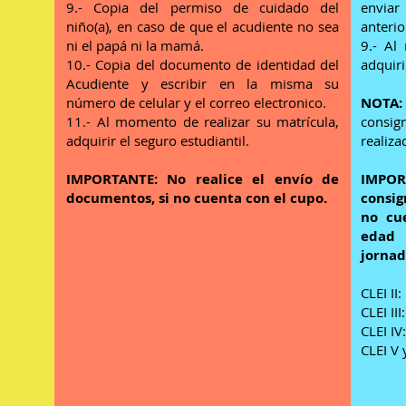
9.- Copia del permiso de cuidado del
envia
niño(a), en caso de que el acudiente no sea
anteri
ni el papá ni la mamá.
9.-
Al 
10.- Copia
del documento de identidad del
adquiri
Acudiente y escribir en la misma su
número de celular y el correo electronico.
NOTA:
11.- Al momento de realizar su matrícula,
consig
adquirir el seguro estudiantil.
realiza
IMPORTANTE: No realice el envío de
IMPOR
documentos, si no cuenta con el cupo.
consig
no cu
edad 
jornad
CLEI II
:
CLEI II
CLEI IV
CLEI V 