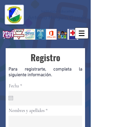
Institución Educativa
Antonio Holguín Garcés
Registro
Para registrarte, completa la
siguiente información.
r
Fecha
*
e
q
u
i
r
Nombres y apellidos
e
d