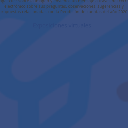
aga "clic" sobre la imagen y envíenos un mensaje a través del corr
electrónico sobre sus preguntas, observaciones, sugerencias y
propuestas relacionadas con la Rendición de cuentas del año 2020
Exposiciones virtuales