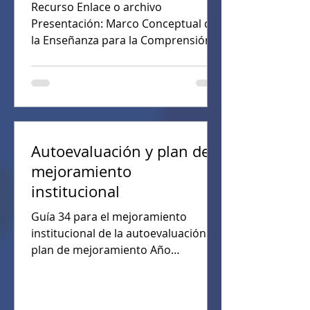
Recurso Enlace o archivo
Presentación: Marco Conceptual de
la Enseñanza para la Comprensión
https://gamma.app/docs/Marco-
Conceptual-de-la-Ensenanza-para-la-
Comprension-i2lda6je5760652 Libro:
Blythe, T. (2008). Enseñanza para la
comprensión: guía para el docente.
Paidós. Artículo: Escobedo, H.,
Autoevaluación y plan de
Jaramillo, R., & Bermúdez, Á. (2004).
mejoramiento
Enseñanza para la comprensión.
institucional
Educere, 8 (27), 529-534. Universidad
de los Andes. Mérida, Venezuela.
Guía 34 para el mejoramiento
Formulario de Preparación para la
institucional de la autoevaluación al
Capacitació
plan de mejoramiento Año
Documentos 2025 2024