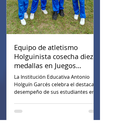
Equipo de atletismo
Holguinista cosecha diez
medallas en Juegos
Intercolegiados 2025
La Institución Educativa Antonio
Holguín Garcés celebra el destacado
desempeño de sus estudiantes en
atletismo durante los Juegos
Intercolegiados 2025, donde
obtuvieron diez medallas que
enaltecen el nombre de la
institución a nivel departamental.
Juan Betancur del grado 6-1