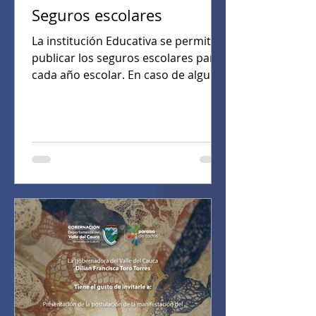
Seguros escolares
La institución Educativa se permite
publicar los seguros escolares para
cada año escolar. En caso de alguna
inconsistencia, por favor acercarse a
la Secretaría Académica de la
Institución. Esta documentación
puede tener actualizaciones que
serán publicadas en este mismo
sitio. Año escolar Fecha de
publicación Documento 2026 10-
febrero - 2026 2026 10- febrero -
2026