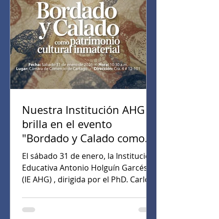
Nuestra Institución AHG
brilla en el evento
"Bordado y Calado como
patrimonio cultural
El sábado 31 de enero, la Institución
inmaterial"
Educativa Antonio Holguín Garcés
(IE AHG) , dirigida por el PhD. Carlos
Alberto Cardona Echeverry ,
participó activamente en el evento
"Bordado y Calado como patrimonio