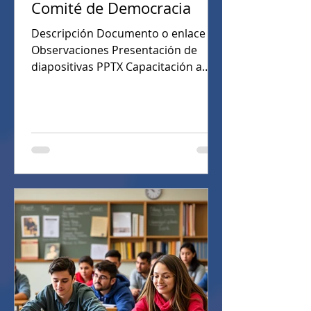
Comité de Democracia
Descripción Documento o enlace
Observaciones Presentación de
diapositivas PPTX Capacitación a
estudiantes en el área de Ciencias
sociales sobre perfil y las funciones
del personero, el contralor, el
representante de los estudiantes y
los voceros de grupo. Publicación:
23 de enero de 2026 Agenda de
dirección de grupo para la elección
de voceros, proyectos, candidatos.
Agenda. Publicación: 22 de enero de
2026 Citación a jurados estudiantiles
Formato. Publicación: 18 de febrero