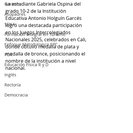
La estudiante Gabriela Ospina del 
Horarios
grado 10-2 de la Institución 
Asopadres
Educativa Antonio Holguín Garcés 
SENA
logró una destacada participación 
en los Juegos Intercolegiados 
Formación Integral en Turismo
Nacionales 2025, celebrados en Cali, 
Enfoque Metodologico EPC
donde obtuvo medalla de plata y 
medalla de bronce, posicionando el 
PGR
nombre de la institución a nivel 
Educación Física R y D
nacional.​
Inglés
Rectoría
Democracia