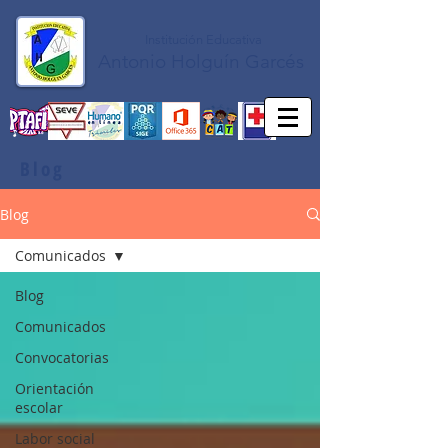
Institución Educativa
Antonio Holguín Garcés
Blog
Blog
Comunicados
Blog
Comunicados
Convocatorias
Orientación
escolar
Labor social