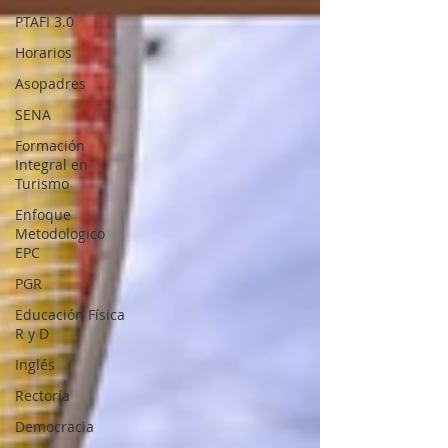
PTAFI 3.0
Horarios
Asopadres
SENA
Formación
Integral en
Turismo
Enfoque
Metodologico
EPC
PGR
Educación Física
R y D
Inglés
Rectoría
Democracia