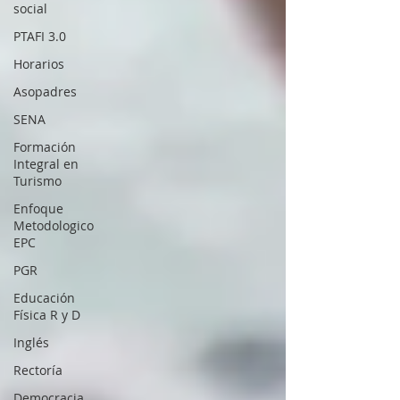
social
PTAFI 3.0
Horarios
Asopadres
SENA
Formación
Integral en
Turismo
Enfoque
Metodologico
EPC
PGR
Educación
Física R y D
Inglés
Rectoría
Democracia