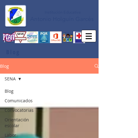
Institución Educativa
Antonio Holguín Garcés
Blog
Blog
SENA
Blog
Comunicados
Convocatorias
Orientación
escolar
Labor