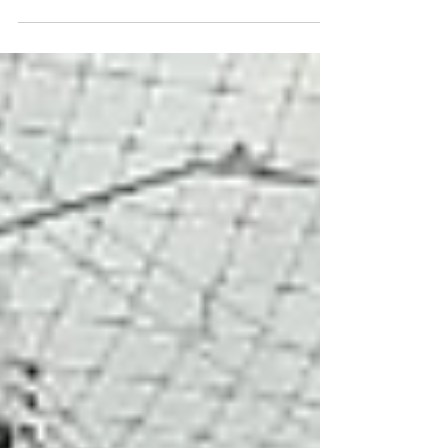
acorde a la modalidad o “Énfasis en
formación Turística” por...