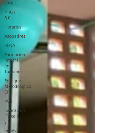
social
PTAFI
3.0
Horarios
Asopadres
SENA
Formación
Integral
en
Turismo
Enfoque
Metodologico
EPC
PGR
Educación
Física R
y D
Inglés