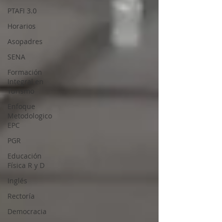
PTAFI 3.0
Horarios
Asopadres
SENA
Formación
Integral en
Turismo
Enfoque
Metodologico
EPC
PGR
Educación
Física R y D
Inglés
Rectoría
Democracia