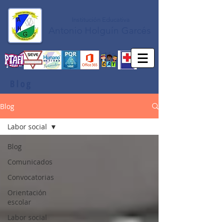
Institución Educativa
Antonio Holguín Garcés
Blog
Blog
Labor social
Blog
Comunicados
Convocatorias
Orientación
escolar
Labor social