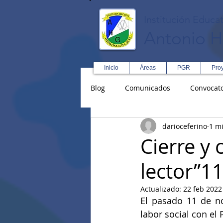
Institución Educat
Antonio H
Inicio
Áreas
PGR
Pro
Blog
Comunicados
Convocato
darioceferino
1 mi
Asopadres
SENA
Forma
Cierre y 
lector”1
Educación Física R y D
Inglé
Actualizado:
22 feb 2022
El pasado 11 de no
labor social con el 