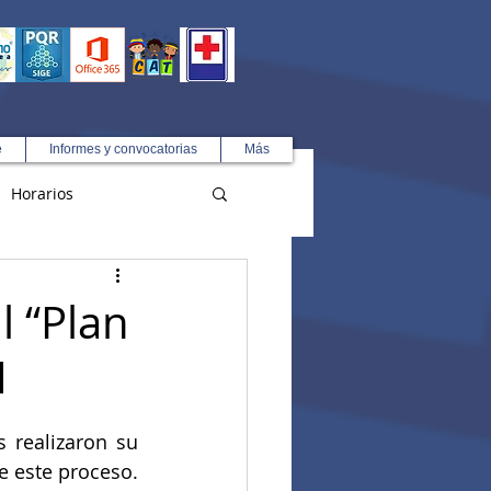
e
Informes y convocatorias
Más
Horarios
R
l “Plan
1
realizaron su 
e este proceso. 