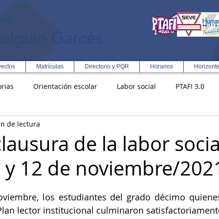
iva
olguín Garcés
yectos
Matrículas
Directorio y PQR
Horarios
Horizont
rias
Orientación escolar
Labor social
PTAFI 3.0
n de lectura
ción Integral en Turismo
Enfoque Metodologico EPC
PG
clausura de la labor socia
1 y 12 de noviembre/202
s
Rectoría
Democracia
viembre, los estudiantes del grado décimo quienes 
Plan lector institucional culminaron satisfactoriament