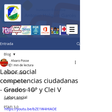
Institución Educativa
Antonio Holguín Garcés
Entrada
Blog
Alvaro Posse
Blog
1 min de lectura
Labor social
Comunicados
competencias ciudadanas
Convocatorias
- Grados 10° y Clei V
Orientación escolar
Labor social
Labor social
PTAFI 3.0
https://youtu.be/bZE1W4HIAOE