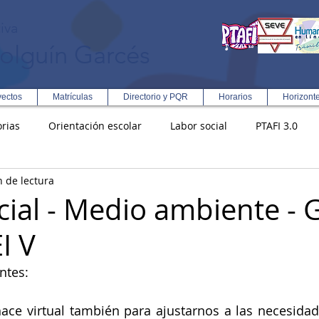
iva
olguín Garcés
yectos
Matrículas
Directorio y PQR
Horarios
Horizont
rias
Orientación escolar
Labor social
PTAFI 3.0
n de lectura
ción Integral en Turismo
Enfoque Metodologico EPC
PG
cial - Medio ambiente - 
I V
s
Rectoría
Democracia
ntes:
hace virtual también para ajustarnos a las necesidade