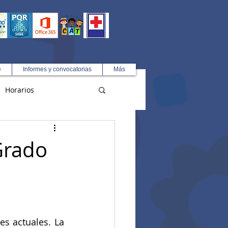
e
Informes y convocatorias
Más
Horarios
R
Grado
s actuales. La 