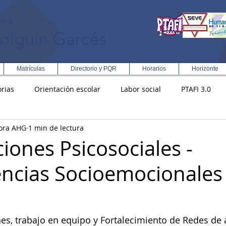
iva
olguín Garcés
Matrículas
Directorio y PQR
Horarios
Horizonte
rias
Orientación escolar
Labor social
PTAFI 3.0
ora AHG
1 min de lectura
ción Integral en Turismo
Enfoque Metodologico EPC
PG
iones Psicosociales -
ncias Socioemocionales
s
Rectoría
Democracia
s, trabajo en equipo y Fortalecimiento de Redes de