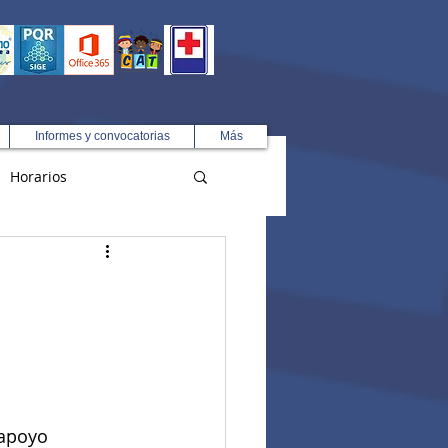
Informes y convocatorias
Más
Horarios
R
 apoyo