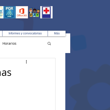
Informes y convocatorias
Más
Horarios
R
nas