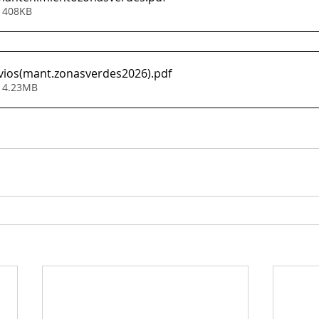
• 408KB
vios(mant.zonasverdes2026)
.pdf
• 4.23MB