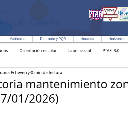
iva
olguín Garcés
Matrículas
Directorio y PQR
Horarios
Horizonte
rias
Orientación escolar
Labor social
PTAFI 3.0
rdona Echeverry
0 min de lectura
ción Integral en Turismo
Enfoque Metodologico EPC
PG
oria mantenimiento zo
27/01/2026)
s
Rectoría
Democracia