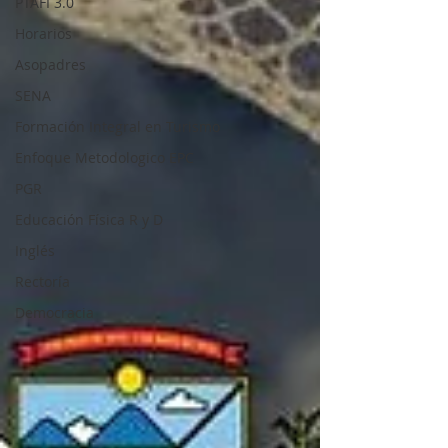
PTAFI 3.0
Horarios
Asopadres
SENA
Formación Integral en Turismo
Enfoque Metodologico EPC
PGR
Educación Física R y D
Inglés
Rectoría
Democracia