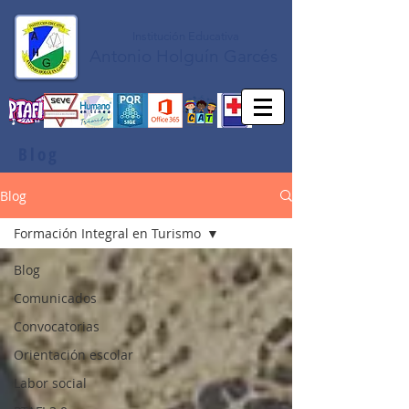
Institución Educativa
Antonio Holguín Garcés
Blog
Blog
Formación Integral en Turismo
Blog
Comunicados
Convocatorias
Orientación escolar
Labor social