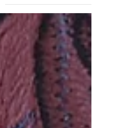
Cardona Echeverry , participó
activamente en el evento "Bordado y
Calado como patrimonio cultural
inmaterial", organizado por la
Gobernación del Valle del Cauca y la
Alcaldía de Cartago en la Cámara de
Comercio. Esta participación fortaleció
nuestro compromiso con la formación
integral , articulando la preservación del
patrimonio artesanal vallecaucano con la