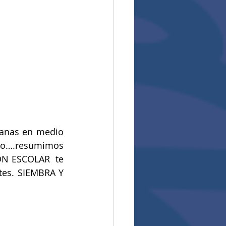
anas en medio 
io….resumimos 
ÓN ESCOLAR  te 
es. SIEMBRA Y 