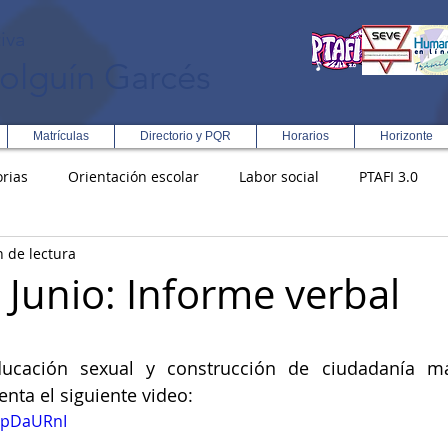
iva
olguín Garcés
Matrículas
Directorio y PQR
Horarios
Horizonte
rias
Orientación escolar
Labor social
PTAFI 3.0
n de lectura
ción Integral en Turismo
Enfoque Metodologico EPC
PG
 Junio: Informe verbal
s
Rectoría
Democracia
ucación sexual y construcción de ciudadanía má
nta el siguiente video:
wipDaURnI