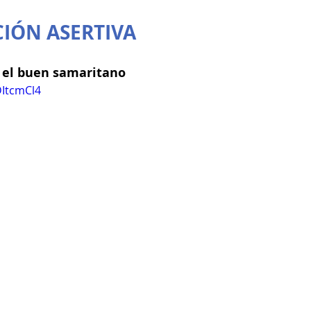
IÓN ASERTIVA
, el buen samaritano
DItcmCl4