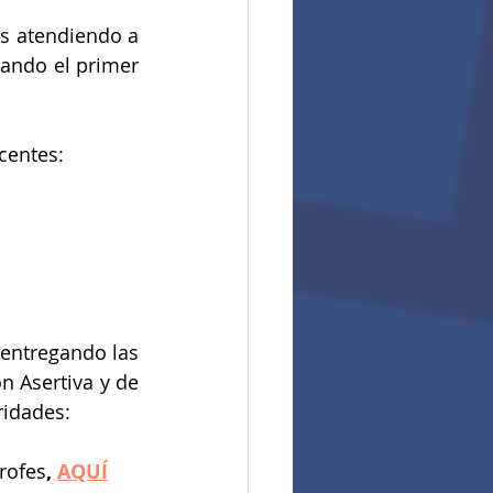
s atendiendo a 
ando el primer 
centes:
entregando las 
 Asertiva y de 
ridades:
profes
, 
AQUÍ