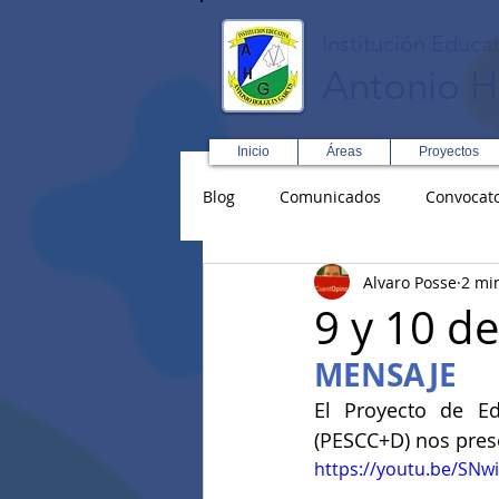
Institución Educat
Antonio H
Inicio
Áreas
Proyectos
Blog
Comunicados
Convocato
Alvaro Posse
2 mi
Asopadres
SENA
Forma
9 y 10 de
MENSAJE
Educación Física R y D
Inglé
El Proyecto de Ed
(PESCC+D) nos prese
https://youtu.be/SN