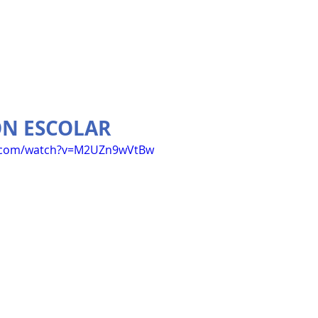
ÓN ESCOLAR
e.com/watch?v=M2UZn9wVtBw