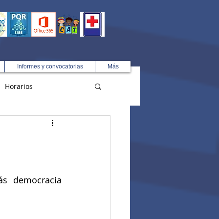
Informes y convocatorias
Más
Horarios
R
s democracia 