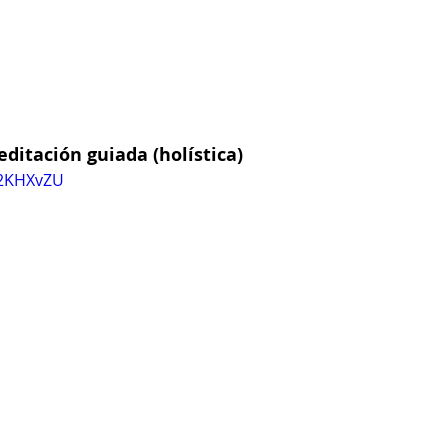
ditación guiada (holística)
j2KHXvZU