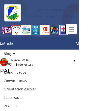
Institución Educativa
Antonio Holguín Garcés
Entrada
Blog
Alvaro Posse
Blog
1 min de lectura
PAE
Comunicados
Convocatorias
Orientación escolar
Labor social
PTAFI 3.0