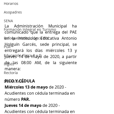
Horarios
Asopadres
SENA
La Administración Municipal ha 
Formación Integral en Turismo
comunicado que la entrega del PAE 
en la Institución Educativa Antonio 
Enfoque Metodologico EPC
Holguín Garcés, sede principal, se 
PGR
entregará los días miércoles 13 y 
Educación Física R y D
jueves 14 de mayo de 2020, a partir 
de las 08:00 AM, de la siguiente 
Inglés
manera:
Rectoría
PICO Y CÉDULA
Democracia
Miércoles 13 de mayo
 de 2020 - 
Acudientes con cédula terminada en 
número 
PAR.
Jueves 14 de mayo
 de 2020 - 
Acudientes con cédula terminada en 