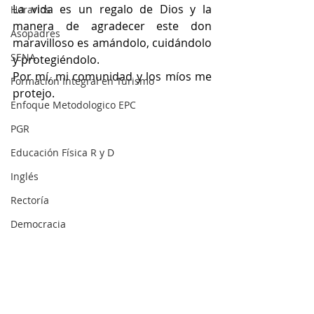
La vida es un regalo de Dios y la 
Horarios
manera de agradecer este don 
Asopadres
maravilloso es amándolo, cuidándolo 
SENA
y protegiéndolo.
Por mí, mi comunidad y los míos me 
Formación Integral en Turismo
protejo.
Enfoque Metodologico EPC
PGR
Educación Física R y D
Inglés
Rectoría
Democracia