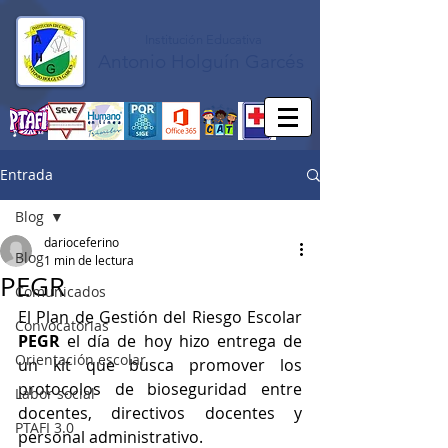
Institución Educativa
Antonio Holguín Garcés
Entrada
Blog
darioceferino
Blog
1 min de lectura
PEGR
Comunicados
El Plan de Gestión del Riesgo Escolar 
Convocatorias
PEGR
 el día de hoy hizo entrega de 
Orientación escolar
un kit que busca promover los 
protocolos de bioseguridad entre 
Labor social
docentes, directivos docentes y 
PTAFI 3.0
personal administrativo.