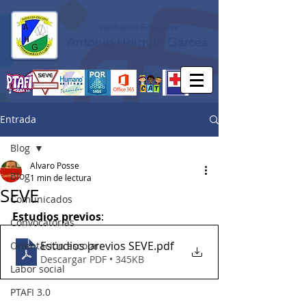
Institución Educativa
Antonio Holguín Garcés
Entrada
Blog
Alvaro Posse
Blog
1 min de lectura
SEVE
Comunicados
Estudios previos
:
Convocatorias
Estudios previos SEVE
.pdf
Orientación escolar
Descargar PDF • 345KB
Labor social
PTAFI 3.0