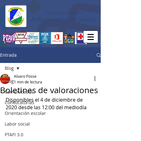
Institución Educativa
Antonio Holguín Garcés
Entrada
Blog
Alvaro Posse
Blog
1 min de lectura
Boletines de valoraciones
Comunicados
Disponibles el 4 de diciembre de 
Convocatorias
2020 desde las 12:00 del mediodía
Orientación escolar
Labor social
PTAFI 3.0