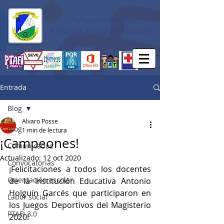
Institución Educativa
Antonio Holguín Garcés
Entrada
Blog
Alvaro Posse
Blog
1 min de lectura
¡Campeones!
Comunicados
Actualizado:
12 oct 2020
Convocatorias
¡Felicitaciones a todos los docentes 
Orientación escolar
de la Institución Educativa Antonio 
Holguín Garcés que participaron en 
Labor social
los Juegos Deportivos del Magisterio 
PTAFI 3.0
2020!