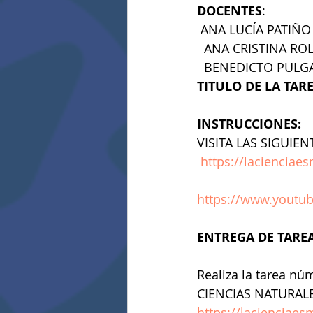
DOCENTES
:
 ANA LUCÍA PATIÑO
  ANA CRISTINA R
  BENEDICTO PULG
TITULO DE LA TAR
INSTRUCCIONES:
VISITA LAS SIGUIEN
https://laciencia
https://www.yout
ENTREGA DE TAREA
Realiza la tarea nú
CIENCIAS NATURALES
https://lacienciae