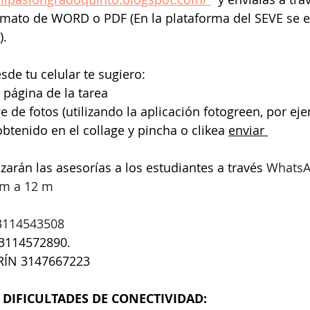
rmato de WORD o PDF (En la plataforma del SEVE se e
).
esde tu celular te sugiero:
 página de la tarea
e de fotos (utilizando la aplicación fotogreen, por ej
obtenido en el collage y pincha o clikea 
enviar 
izarán las asesorías a los estudiantes a través 
WhatsA
am a 12 m 
3114543508
 3114572890.
ÍN 3147667223
DIFICULTADES DE CONECTIVIDAD: 