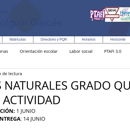
iva
olguín Garcés
Matrículas
Directorio y PQR
Horarios
Horizonte
rias
Orientación escolar
Labor social
PTAFI 3.0
n de lectura
ción Integral en Turismo
Enfoque Metodologico EPC
PG
S NATURALES GRADO QU
 ACTIVIDAD
s
Rectoría
Democracia
CIÓN:
 1 JUNIO
ENTREGA
: 14 JUNIO 