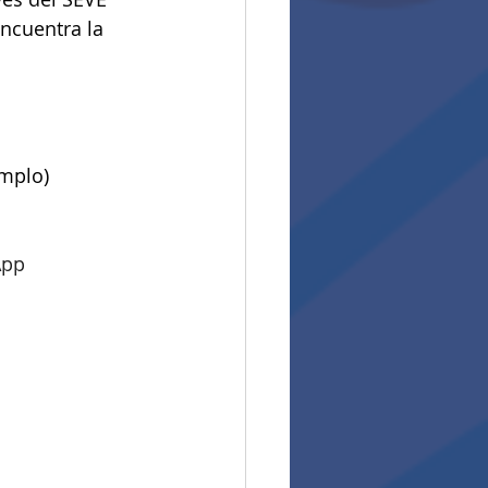
ncuentra la 
emplo)
pp 