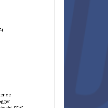
A)
er de  
ogger 
vés del SEVE 