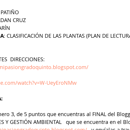
 PATIÑO
OLDAN CRUZ
ARÍN
EA
: CLASIFICACIÓN DE LAS PLANTAS (PLAN DE LECTUR
TES  DIRECCIONES:
esmipasiongradoquinto.blogspot.com/
ube.com/watch?v=W-UeyEroNMw
:
mero 3, de 5 puntos que encuentras al FINAL del Blogg
 Y GESTIÓN AMBIENTAL   que se encuentra en el Bl
smipasiongradoquinto.blogspot.com/ 
  y envíalas a tra