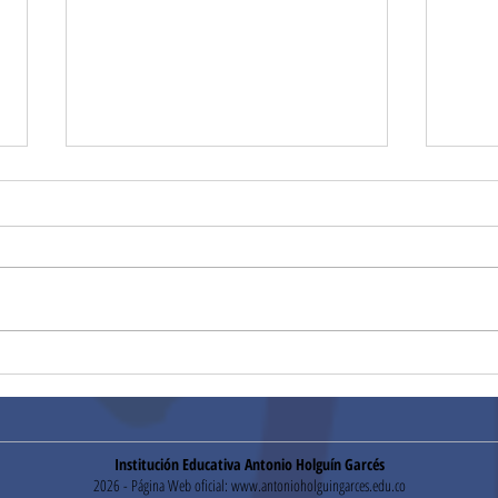
Segu
Pruebas Institucionales
Institución Educativa Antonio Holguín Garcés
2026 - Página Web oficial:
www.antonioholguingarces.edu.co