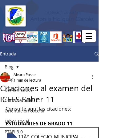
Institución Educativa
Antonio Holguín Garcés
Entrada
Blog
Alvaro Posse
Blog
1 min de lectura
Citaciones al examen del
Comunicados
ICFES Saber 11
Convocatorias
Consulte aquí las citaciones:
Orientación escolar
Labor social
ESTUDIANTES DE GRADO 11
PTAFI 3.0
11Â°_COLEGIO_MUNICIPAL_ANTONIO_HOLGUIN_G
.