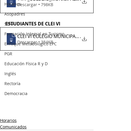
Horarios
Descargar • 798KB
Asopadres
ESTUDIANTES DE CLEI VI
SENA
Formación Integral en Turismo
CLEI VI COLEGIO MUNICIPAL ANTONIO HOLGUI
.
Descargar • 384KB
Enfoque Metodologico EPC
PGR
Educación Física R y D
Inglés
Rectoría
Democracia
Horarios
Comunicados