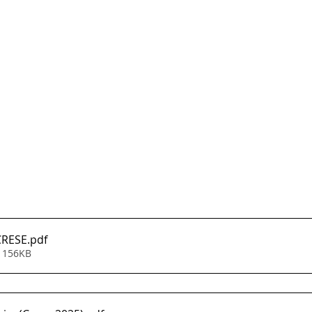
CRESE
.pdf
• 156KB