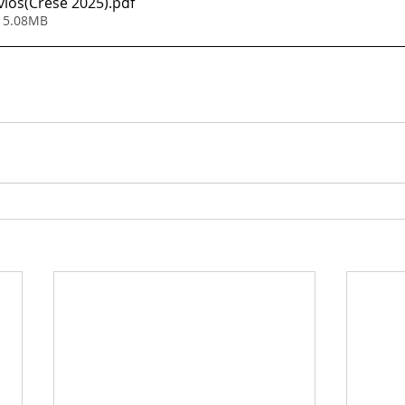
vios(Crese 2025)
.pdf
• 5.08MB