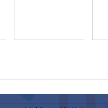
Convocatoria
Conv
mantenimiento de cámaras,
cont
y red telefónica (27/01/2026)