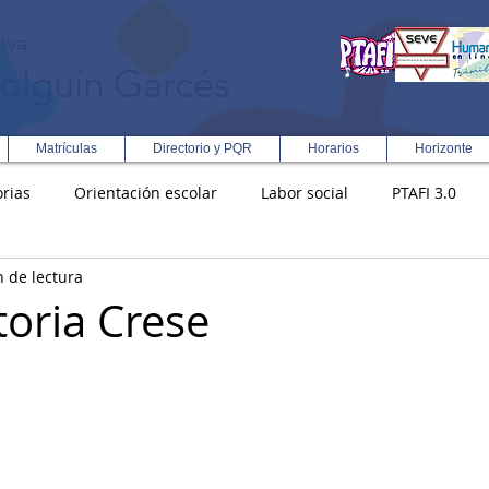
iva
olguín Garcés
Matrículas
Directorio y PQR
Horarios
Horizonte
rias
Orientación escolar
Labor social
PTAFI 3.0
n de lectura
ción Integral en Turismo
Enfoque Metodologico EPC
PG
oria Crese
s
Rectoría
Democracia