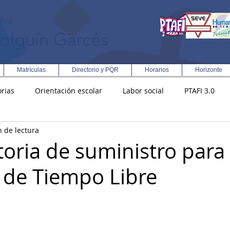
iva
olguín Garcés
Matrículas
Directorio y PQR
Horarios
Horizonte
rias
Orientación escolar
Labor social
PTAFI 3.0
n de lectura
ción Integral en Turismo
Enfoque Metodologico EPC
PG
oria de suministro para 
 de Tiempo Libre
s
Rectoría
Democracia