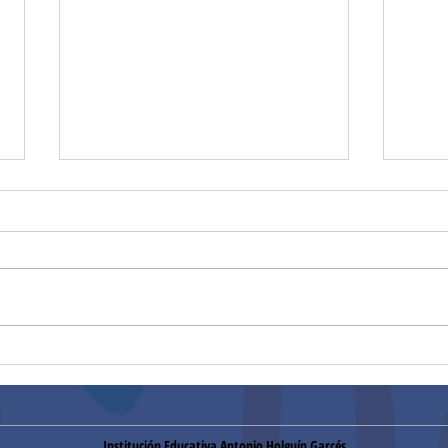
Convocatoria
Conv
mantenimiento de cámaras,
cont
y red telefónica (27/01/2026)
Institución Educativa Antonio Holguín Garcés