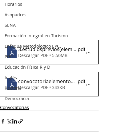
Horarios
Asopadres
SENA
Formación Integral en Turismo
Enfoque Metodologico EPC
3.estudiosprevios(elementosaseo 2024)
.pdf
Descargar PDF • 5.50MB
PGR
Educación Física R y D
Inglés
convocatoriaelementosaseo2024
.pdf
Descargar PDF • 343KB
Rectoría
Democracia
Convocatorias