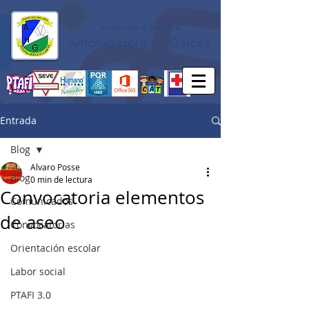
Institución Educativa
Antonio Holguín Garcés
Entrada
Blog
Alvaro Posse
Blog
0 min de lectura
Convocatoria elementos
Comunicados
de aseo
Convocatorias
Orientación escolar
Labor social
PTAFI 3.0